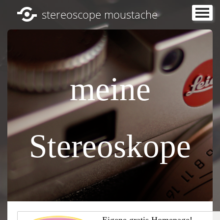
stereoscope moustache
Startseite
Leistungen und Anleitung
▼
Anleitung 3D Fotografie
meine
Kontakt
Stereoskope