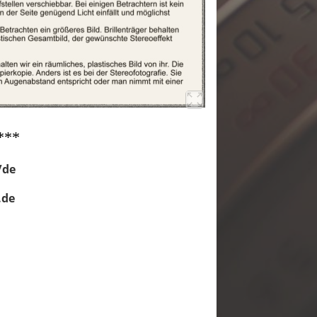
***
/de
.de